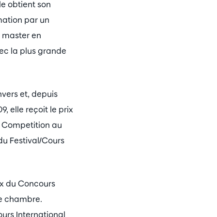
e obtient son
mation par un
n master en
ec la plus grande
vers et, depuis
elle reçoit le prix
st Competition au
u Festival/Cours
rix du Concours
de chambre.
ours International