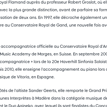
yal Flamand auprès du professeur Robert Groslot, où ell
vec la plus grande distinction, avant de parfaire sa for
sation de deux ans. En 1997, elle décroche également u
 au Conservatoire Royal de Gand, une nouvelle fois av
st accompagnatrice officielle au Conservatoire Royal d'An
usic Academy de Morges, en Suisse. En septembre 2009, 
ccompagnatrice » lors de la 20e Haverhill Sinfonia Soloi
s 2010, elle enseigne l'accompagnement au piano lors d
sique de Vitoria, en Espagne.
ôtés de l'altiste Sander Geerts, elle remporte le Grand P
Jeunes Interprètes à Madère dans la catégorie musique 
t le Duo Agineko, avec lequel ils sont finalistes du Conc