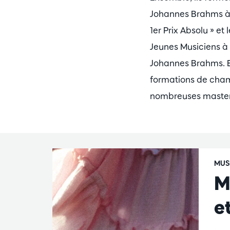
Johannes Brahms à P
1er Prix Absolu » e
Jeunes Musiciens à B
Johannes Brahms. El
formations de cha
nombreuses masterc
MUS
M
e