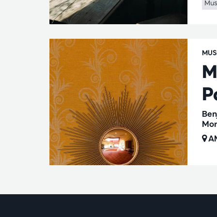
Mus
MUS
M
P
Ben
Mor
AM