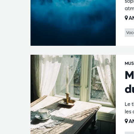
sop
atm
AM
Voc
MUS
M
d
Le 
les
AM