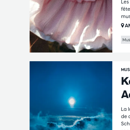
Les
fêt
mus
AM
Mus
MUS
K
A
La 
de 
Sch