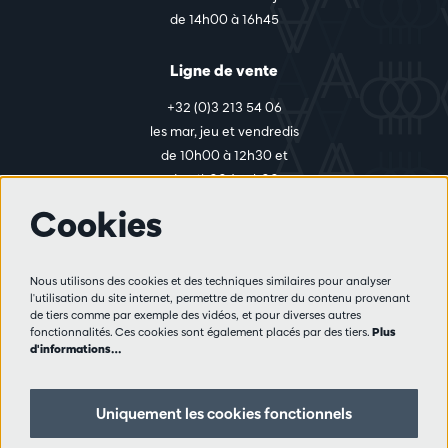
de 14h00 à 16h45
Ligne de vente
+32 (0)3 213 54 06
les mar, jeu et vendredis
de 10h00 à 12h30 et
de 14h00 à 17h00
Cookies
Plus d'infos
Nous utilisons des cookies et des techniques similaires pour analyser
Règlement des visiteurs
l'utilisation du site internet, permettre de montrer du contenu provenant
de tiers comme par exemple des vidéos, et pour diverses autres
Vie privée
fonctionnalités. Ces cookies sont également placés par des tiers.
Plus
Conditions de vente
d'informations…
Presse
Partenaires
Uniquement les cookies fonctionnels