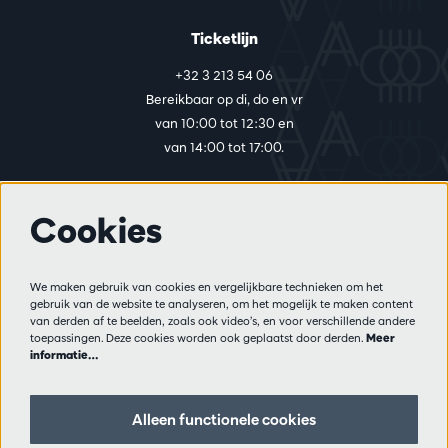
Ticketlijn
+32 3 213 54 06
Bereikbaar op di, do en vr
van 10:00 tot 12:30 en
van 14:00 tot 17:00.
Cookies
Meer info
Bezoekersreglement
We maken gebruik van cookies en vergelijkbare technieken om het
Privacy
gebruik van de website te analyseren, om het mogelijk te maken content
Verkoopsvoorwaarden
van derden af te beelden, zoals ook video’s, en voor verschillende andere
Pers
toepassingen. Deze cookies worden ook geplaatst door derden.
Meer
informatie…
Partners
Alleen functionele cookies
Volg ons