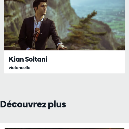
Kian Soltani
violoncelle
Découvrez plus
Passer