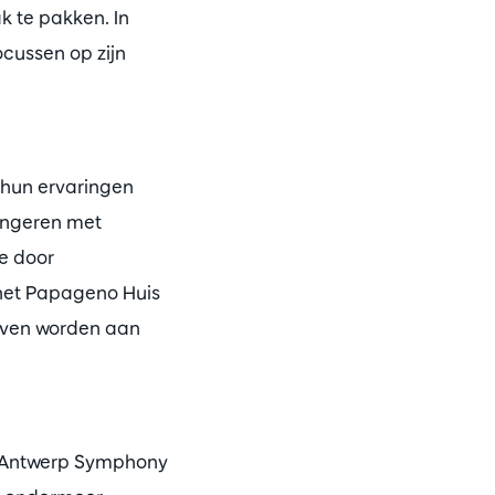
k te pakken. In
cussen op zijn
 hun ervaringen
ongeren met
re door
 het Papageno Huis
even worden aan
et Antwerp Symphony