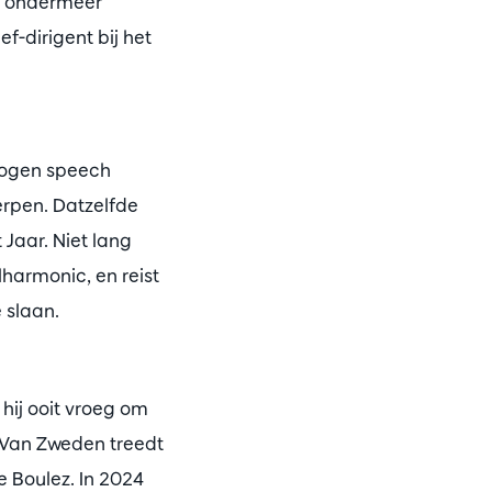
ij ondermeer
f-dirigent bij het
etogen speech
werpen. Datzelfde
 Jaar. Niet lang
harmonic, en reist
e slaan.
hij ooit vroeg om
. Van Zweden treedt
e Boulez. In 2024