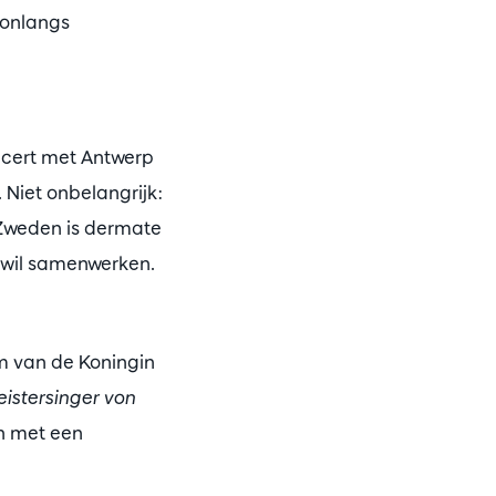
 onlangs
oncert met Antwerp
 Niet onbelangrijk:
n Zweden is dermate
l wil samenwerken.
m van de Koningin
eistersinger von
n met een