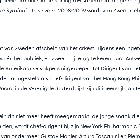
 deFilharmonie. In de Koningin Elisabethzaal dirigeert h
te Symfonie
. In seizoen 2008-2009 wordt van Zweden che
mt van Zweden afscheid van het orkest. Tijdens een ing
est én het publiek, en zweert hij terug te keren naar Ant
 de Amerikaanse vakpers uitgeroepen tot Dirigent van het
den aangesteld als chef-dirigent van het Hong Kong Phil
ooral in de Verenigde Staten blijkt zijn dirigeerstijl aan t
in dit niet meer heeft meegemaakt: de jonge snaak die 
leiden, wordt chef-dirigent bij zijn New York Philharmonic
 van ondermeer Gustav Mahler, Arturo Toscanini en Pierr