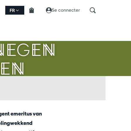
Se connecter
FR
Zoomer
 NEGEN
TEN
gent emeritus van
zelingwekkend