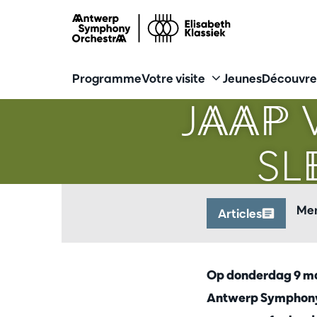
Programme
Votre visite
Jeunes
Découvre
Zoomer
JAAP 
SL
Mer
Articles
Op donderdag 9 maa
Antwerp Symphony.