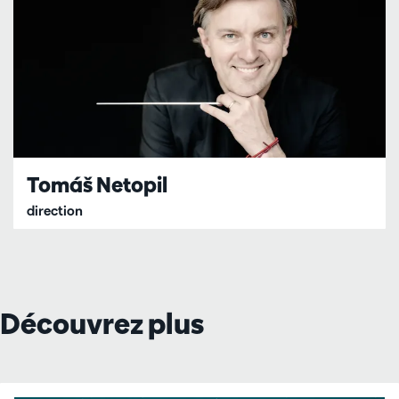
Tomáš Netopil
direction
Découvrez plus
Passer