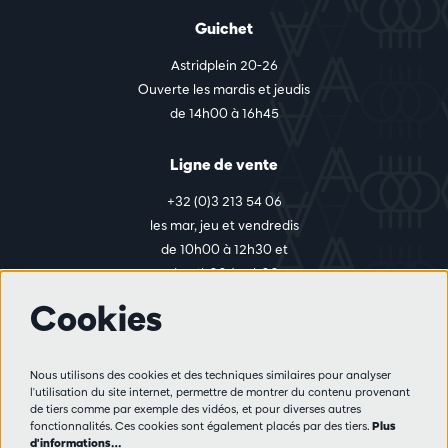
Guichet
Astridplein 20-26
Ouverte les mardis et jeudis
de 14h00 à 16h45
Ligne de vente
+32 (0)3 213 54 06
les mar, jeu et vendredis
de 10h00 à 12h30 et
de 14h00 à 17h00
Cookies
Plus d'infos
Nous utilisons des cookies et des techniques similaires pour analyser
Règlement des visiteurs
l'utilisation du site internet, permettre de montrer du contenu provenant
de tiers comme par exemple des vidéos, et pour diverses autres
Vie privée
fonctionnalités. Ces cookies sont également placés par des tiers.
Plus
Conditions de vente
d'informations…