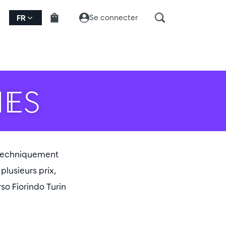
Se connecter
FR
ES
t techniquement
plusieurs prix,
so Fiorindo Turin