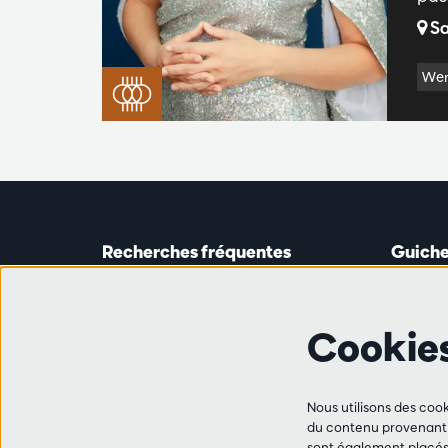
Sa
Wer
Recherches fréquentes
Guiche
Guichet
Astridp
Abonnements
Ouverte 
Cookie
Chèque-cadeau
de 14h0
Travailler à l'Antwerp Symphony
Orchestra
Ligne 
Ami·e·s
Nous utilisons des cook
+32 (0)
du contenu provenant d
FAQ
sont également placés 