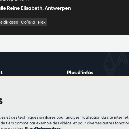
lle Reine Elisabeth, Antwerpen
eldklasse
Cofena
Flex
t
Plus d'infos
lein 20-26
Règlement des visiteurs
les mardis et jeudis
Vie privée
s
0 à 16h45
Conditions de vente
Presse
Partenaires
de vente
ies et des techniques similaires pour analyser l'utilisation du site intern
3 213 54 06
e tiers comme par exemple des vidéos, et pour diverses autres fonction
par des tiers.
Plus d'informations…