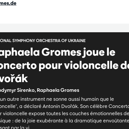
mes.de
IONAL SYMPHONY ORCHESTRA OF UKRAINE
aphaela Gromes joue le
oncerto pour violoncelle d
vořák
odymyr Sirenko, Raphaela Gromes
un autre instrument ne sonne aussi humain que le
loncelle", a déclaré Antonín Dvořák. Son célèbre Concert
r violoncelle expose toutes les couches émotionnelles de
ique : de la joie exubérante à la dramatique envoûtant
sant par la vi