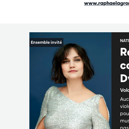
www.raphaelagro
NAT
R
c
D
Vol
Auc
vio
pou
mus
pas