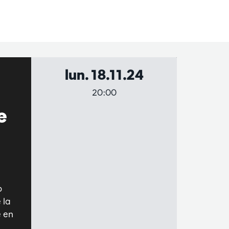
lun. 18.11.24
20:00
e
o
 la
e en