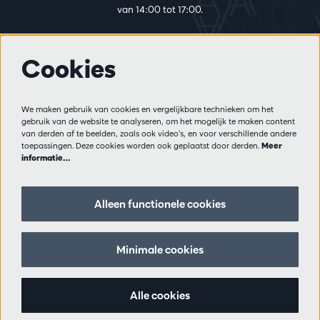
van 14:00 tot 17:00.
Cookies
Meer info
Bezoekersreglement
We maken gebruik van cookies en vergelijkbare technieken om het
Privacy
gebruik van de website te analyseren, om het mogelijk te maken content
Verkoopsvoorwaarden
van derden af te beelden, zoals ook video’s, en voor verschillende andere
Pers
toepassingen. Deze cookies worden ook geplaatst door derden.
Meer
informatie…
Partners
Alleen functionele cookies
Volg ons
Minimale cookies
Schrijf je in op de nieuwsbrief
Alle cookies