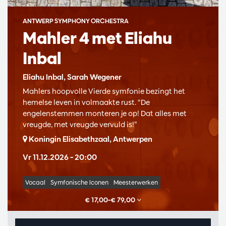
ANTWERP SYMPHONY ORCHESTRA
Mahler 4 met Eliahu
Inbal
Eliahu Inbal, Sarah Wegener
Mahlers hoopvolle Vierde symfonie bezingt het
hemelse leven in volmaakte rust. “De
engelenstemmen monteren je op! Dat alles met
vreugde, met vreugde vervuld is!”
Koningin Elisabethzaal, Antwerpen
Vr 11.12.2026
– 20:00
Vocaal
Symfonische Iconen
Meesterwerken
€ 17,00–€ 79,00