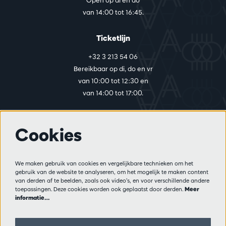
Open op di en do
van 14:00 tot 16:45.
Ticketlijn
+32 3 213 54 06
Bereikbaar op di, do en vr
van 10:00 tot 12:30 en
van 14:00 tot 17:00.
Cookies
Meer info
Bezoekersreglement
We maken gebruik van cookies en vergelijkbare technieken om het
Privacy
gebruik van de website te analyseren, om het mogelijk te maken content
Verkoopsvoorwaarden
van derden af te beelden, zoals ook video’s, en voor verschillende andere
Pers
toepassingen. Deze cookies worden ook geplaatst door derden.
Meer
informatie…
Partners