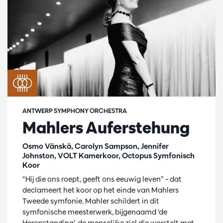
ANTWERP SYMPHONY ORCHESTRA
Mahlers Auferstehung
Osmo Vänskä, Carolyn Sampson, Jennifer
Johnston, VOLT Kamerkoor, Octopus Symfonisch
Koor
“Hij die ons roept, geeft ons eeuwig leven” – dat
declameert het koor op het einde van Mahlers
Tweede symfonie. Mahler schildert in dit
symfonische meesterwerk, bijgenaamd ‘de
Heropstanding’, de menselijke ziel die worstelt met