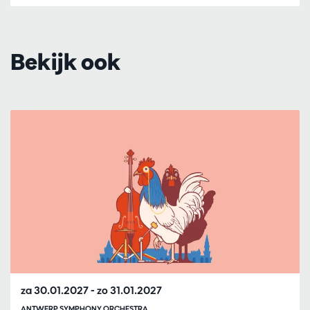
Bekijk ook
Overslaan
za 30.01.2027
-
zo 31.01.2027
ANTWERP SYMPHONY ORCHESTRA