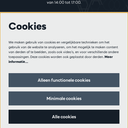
van 14:00 tot 17:00.
Cookies
Meer info
Bezoekersreglement
We maken gebruik van cookies en vergelijkbare technieken om het
Privacy
gebruik van de website te analyseren, om het mogelijk te maken content
Verkoopsvoorwaarden
van derden af te beelden, zoals ook video’s, en voor verschillende andere
Pers
toepassingen. Deze cookies worden ook geplaatst door derden.
Meer
informatie…
Partners
Alleen functionele cookies
Volg ons
Minimale cookies
Schrijf je in op de nieuwsbrief
Alle cookies