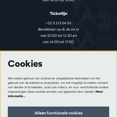
van 14:00 tot 16:45.
Ticketlijn
+32 3 213 54 06
Bereikbaar op di, do en vr
van 10:00 tot 12:30 en
van 14:00 tot 17:00.
Cookies
Meer info
Bezoekersreglement
We maken gebruik van cookies en vergelijkbare technieken om het
Privacy
gebruik van de website te analyseren, om het mogelijk te maken content
Verkoopsvoorwaarden
van derden af te beelden, zoals ook video’s, en voor verschillende andere
Pers
toepassingen. Deze cookies worden ook geplaatst door derden.
Meer
informatie…
Partners
Alleen functionele cookies