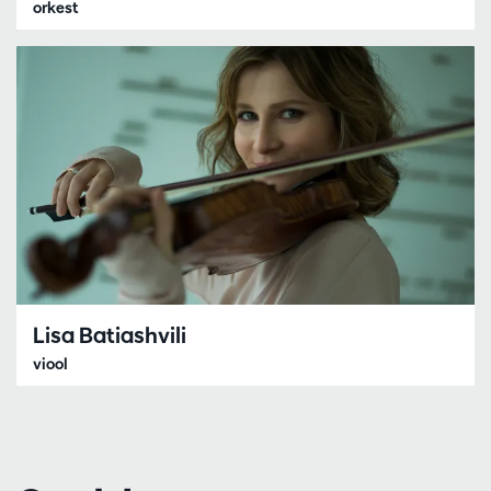
orkest
Lisa Batiashvili
viool