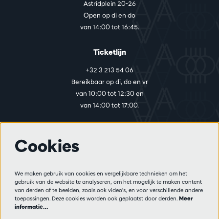
Astridplein 20-26
Open op di en do
van 14:00 tot 16:45.
Ticketlijn
+32 3 213 54 06
Bereikbaar op di, do en vr
van 10:00 tot 12:30 en
van 14:00 tot 17:00.
Cookies
Meer info
Bezoekersreglement
We maken gebruik van cookies en vergelijkbare technieken om het
Privacy
gebruik van de website te analyseren, om het mogelijk te maken content
Verkoopsvoorwaarden
van derden af te beelden, zoals ook video’s, en voor verschillende andere
Pers
toepassingen. Deze cookies worden ook geplaatst door derden.
Meer
informatie…
Partners