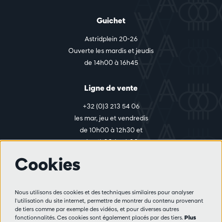
Guichet
Astridplein 20-26
Ouverte les mardis et jeudis
de 14h00 à 16h45
Ligne de vente
+32 (0)3 213 54 06
les mar, jeu et vendredis
de 10h00 à 12h30 et
de 14h00 à 17h00
Cookies
Plus d'infos
Nous utilisons des cookies et des techniques similaires pour analyser
Règlement des visiteurs
l'utilisation du site internet, permettre de montrer du contenu provenant
de tiers comme par exemple des vidéos, et pour diverses autres
Vie privée
fonctionnalités. Ces cookies sont également placés par des tiers.
Plus