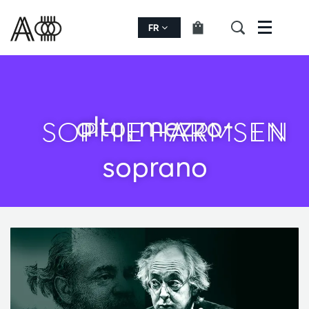
FR
Menu
alto, mezzo-
SOPHIE HARMSEN
soprano