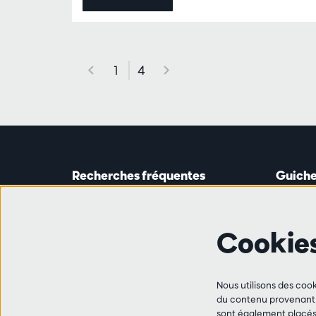
1
4
Recherches fréquentes
Guiche
Guichet
Astridp
Abonnements
Ouverte 
Cookie
Chèque-cadeau
de 14h0
Travailler à l'Antwerp Symphony
Orchestra
Ligne 
Ami·e·s
Nous utilisons des cook
+32 (0)
du contenu provenant d
FAQ
sont également placés 
les mar,