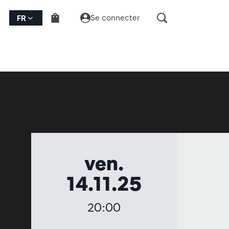
Se connecter
FR
ven.
14.11.25
g
20:00