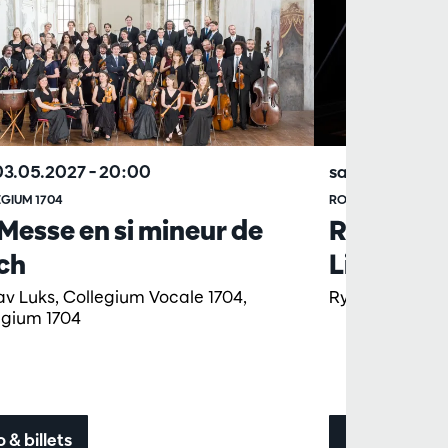
 03.05.2027
– 20:00
sam. 17.04.20
GIUM 1704
ROYAL STOCKHOLM
Messe en si mineur de
Rachmani
ch
Liu
av Luks, Collegium Vocale 1704,
Ryan Bancroft,
egium 1704
o & billets
Info & billets