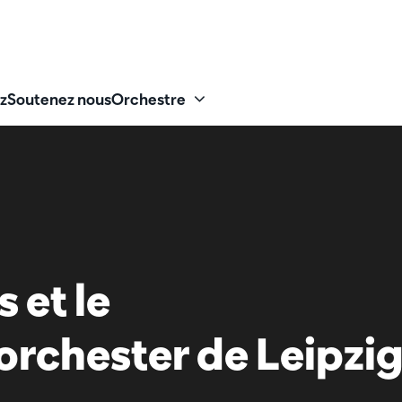
z
Soutenez nous
Orchestre
 et le
chester de Leipzi