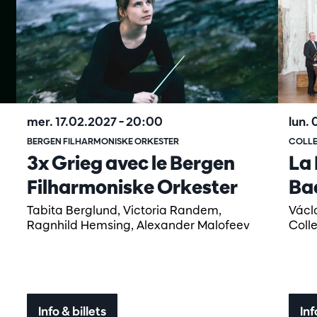
mer. 17.02.2027
– 20:00
lun.
BERGEN FILHARMONISKE ORKESTER
COLLE
3x Grieg avec le Bergen
La 
Filharmoniske Orkester
Ba
Tabita Berglund, Victoria Randem,
Václ
Ragnhild Hemsing, Alexander Malofeev
Coll
Info & billets
Inf