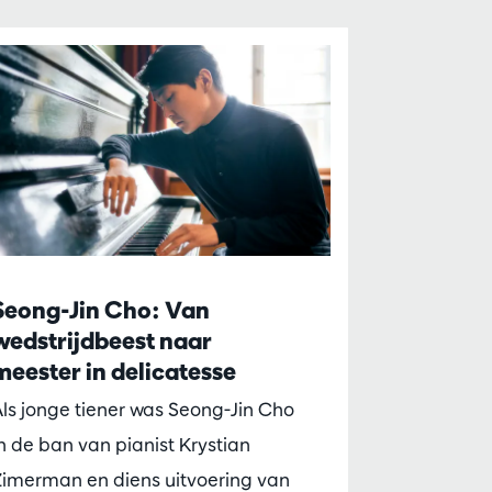
Seong-Jin Cho: Van
wedstrijdbeest naar
meester in delicatesse
ls jonge tiener was Seong-Jin Cho
n de ban van pianist Krystian
Zimerman en diens uitvoering van