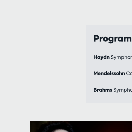
Progra
Haydn
Symphonie
Mendelssohn
Co
Brahms
Symphon