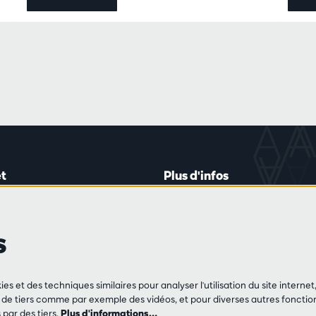
t
Plus d'infos
lein 20-26
Règlement des visiteurs
les mardis et jeudis
Vie privée
s
0 à 16h45
Conditions de vente
Presse
Partenaires
de vente
ies et des techniques similaires pour analyser l'utilisation du site intern
3 213 54 06
e tiers comme par exemple des vidéos, et pour diverses autres fonction
par des tiers.
Plus d'informations…
 jeu et vendredis