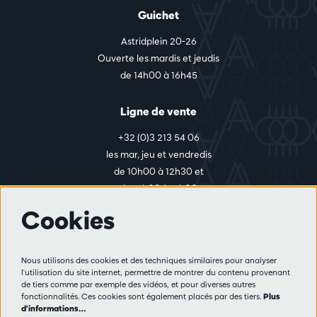
Guichet
Astridplein 20-26
Ouverte les mardis et jeudis
de 14h00 à 16h45
Ligne de vente
+32 (0)3 213 54 06
les mar, jeu et vendredis
de 10h00 à 12h30 et
de 14h00 à 17h00
Cookies
Plus d'infos
Nous utilisons des cookies et des techniques similaires pour analyser
Règlement des visiteurs
l'utilisation du site internet, permettre de montrer du contenu provenant
de tiers comme par exemple des vidéos, et pour diverses autres
Vie privée
fonctionnalités. Ces cookies sont également placés par des tiers.
Plus
Conditions de vente
d'informations…