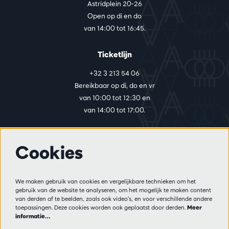
Astridplein 20-26
Open op di en do
van 14:00 tot 16:45.
Ticketlijn
+32 3 213 54 06
Bereikbaar op di, do en vr
van 10:00 tot 12:30 en
van 14:00 tot 17:00.
Cookies
Meer info
Bezoekersreglement
We maken gebruik van cookies en vergelijkbare technieken om het
Privacy
gebruik van de website te analyseren, om het mogelijk te maken content
Verkoopsvoorwaarden
van derden af te beelden, zoals ook video’s, en voor verschillende andere
Pers
toepassingen. Deze cookies worden ook geplaatst door derden.
Meer
informatie…
Partners