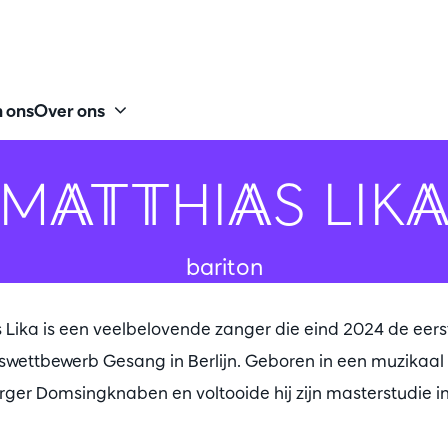
 ons
Over ons
MATTHIAS LIK
bariton
 Lika is een veelbelovende zanger die eind 2024 de eerst
wettbewerb Gesang in Berlijn. Geboren in een muzikaal ge
rger Domsingknaben en voltooide hij zijn masterstudie i