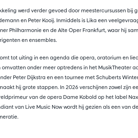
wikkeling werd verder gevoed door meestercursussen bij 
mann en Peter Kooij. Inmiddels is Lika een veelgevraag
iner Philharmonie en de Alte Oper Frankfurt, waar hij s
igenten en ensembles.
 komt tot uiting in een agenda die opera, oratorium en li
omvatten onder meer optredens in het MusikTheater a
nder Peter Dijkstra en een tournee met Schuberts Winter
maakt hij grote stappen. In 2026 verschijnen zowel zijn e
ereldprimeur van de opera Dame Kobold op het label Naxo
ndiant van Live Music Now wordt hij gezien als een van 
neratie.