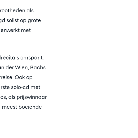
grootheden als
d solist op grote
amenwerkt met
edrecitals omspant.
an der Wien, Bachs
reise. Ook op
erste solo-cd met
s, als prijswinnaar
de meest boeiende