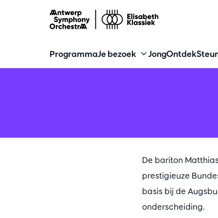
Programma
Je bezoek
Jong
Ontdek
Steun
De bariton Matthias
prestigieuze Bundes
basis bij de Augsbu
onderscheiding.