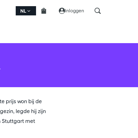
Inloggen
NL
A
e prijs won bij de
zin, legde hij zijn
n Stuttgart met