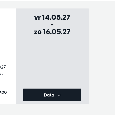
vr 14.05.27
-
zo 16.05.27
027
at
9,00
Data