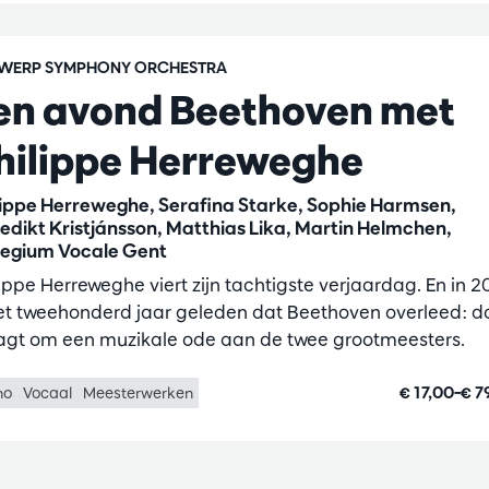
WERP SYMPHONY ORCHESTRA
en avond Beethoven met
hilippe Herreweghe
lippe Herreweghe, Serafina Starke, Sophie Harmsen,
edikt Kristjánsson, Matthias Lika, Martin Helmchen,
legium Vocale Gent
lippe Herreweghe viert zijn tachtigste verjaardag. En in 2
het tweehonderd jaar geleden dat Beethoven overleed: d
agt om een muzikale ode aan de twee grootmeesters.
€ 17,00–€ 7
no
Vocaal
Meesterwerken