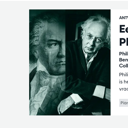
ANT
E
P
Phi
Ben
Col
Phi
is 
vra
Pia