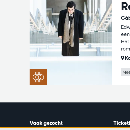
R
Gáb
Edw
een 
Het
rom
Ko
Mee
Vaak gezocht
Ticket