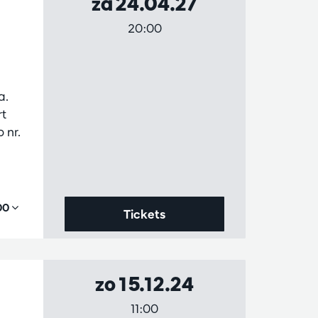
za 24.04.27
20:00
a.
rt
 nr.
,00
Tickets
zo 15.12.24
11:00