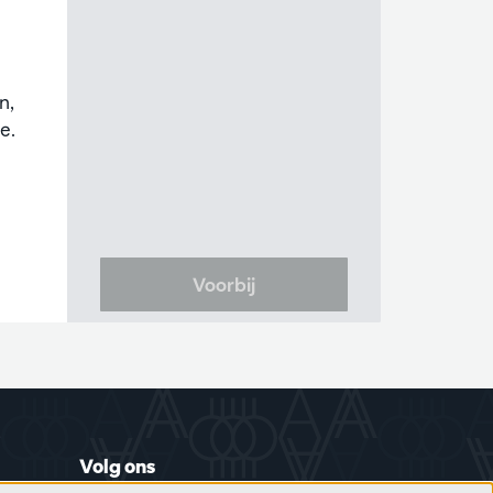
n,
e.
Voorbij
Volg ons