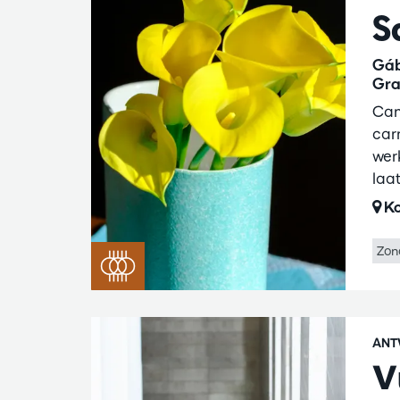
S
Gáb
Gra
Cam
car
wer
laa
Ko
Zon
ANT
V