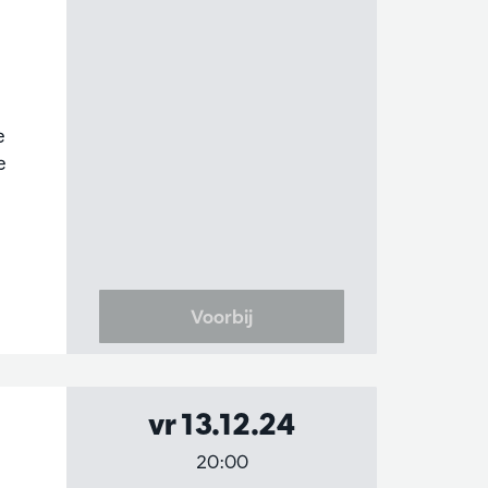
e
e
Voorbij
vr 13.12.24
t
20:00