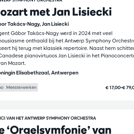
WERP SYMPHONY ORCHESTRA
ozart met Jan Lisiecki
or Takács-Nagy, Jan Lisiecki
igent Gábor Takács-Nagy werd in 2024 met veel
housiasme onthaald bij het Antwerp Symphony Orchestr
eert hij terug met klassiek repertoire. Naast hem schitte
Canadese pianovirtuoos Jan Lisiecki in het Pianoconcerto
van Mozart.
ningin Elisabethzaal, Antwerpen
€ 17,00–€ 79
no
Meesterwerken
ICI VAN HET ANTWERP SYMPHONY ORCHESTRA
e ‘Orgelsymfonie’ van