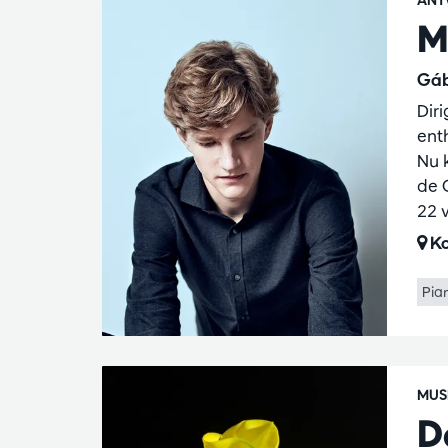
ANT
M
Gáb
Dir
ent
Nu k
de 
22 
Ko
Pia
MUS
D