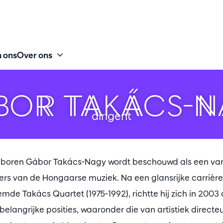
 ons
Over ons
BOR TAKÁCS-N
dirigent
eboren Gábor Takács-Nagy wordt beschouwd als een va
ers van de Hongaarse muziek. Na een glansrijke carrière 
mde Takács Quartet (1975-1992), richtte hij zich in 2003 o
belangrijke posities, waaronder die van artistiek directe