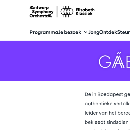
Programma
Je bezoek
Jong
Ontdek
Steun
GÁ
De in Boedapest g
authentieke vertolk
leider van het beroe
bekleedt sindsdien 