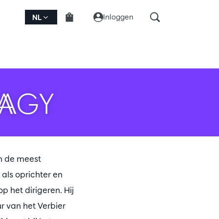
Inloggen
NL
AGY
n de meest
als oprichter en
p het dirigeren. Hij
ur van het Verbier