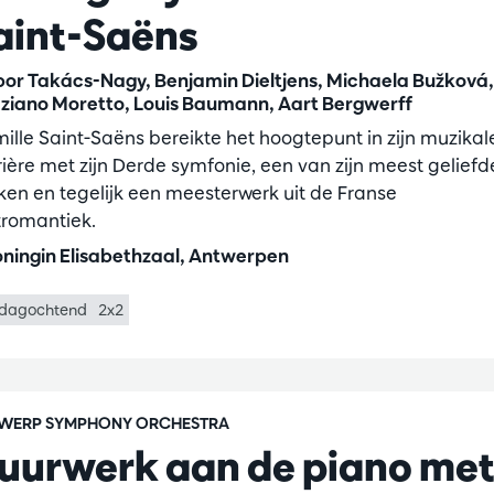
aint-Saëns
or Takács-Nagy, Benjamin Dieltjens, Michaela Bužková,
ziano Moretto, Louis Baumann, Aart Bergwerff
ille Saint-Saëns bereikte het hoogtepunt in zijn muzikal
rière met zijn Derde symfonie, een van zijn meest geliefd
ken en tegelijk een meesterwerk uit de Franse
tromantiek.
ningin Elisabethzaal, Antwerpen
dagochtend
2x2
WERP SYMPHONY ORCHESTRA
uurwerk aan de piano me