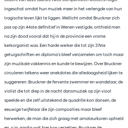
ingeschat omdat hun muziek meer in het verlengde van hun
tragische leven lijkt te liggen. Wellicht omdat Bruckner zich
pas op zijn 44ste definitief in Wenen vestigde, onthield men
na zijn dood vooral dat hij in de provincie een vrome
kerkorganist was. Een harde werker die tot zijn 37ste
getuigschriften en diploma’s bleef verzamelen om toch maar
zijn muzikale vakkennis en kunde te bewijzen. Over Bruckner
circuleren telkens weer anekdotes die alledaagsheid lijken te
suggereren: Bruckner de fervente zwemmer en wandelaar, de
violist die tot diep in de nacht dansmuziek op zijn viool
speelde en die zelf uitstekend de quadrille kon dansen, de
eeuwige twijfelaar die zijn composities maar bleef
herwerken, de man die zich graag met amateurkoren ophield
en, o ja, aardig wat bier kon verzetten. Bruckner de