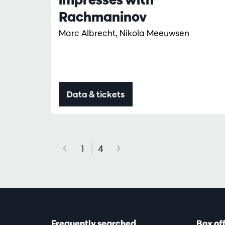
Rachmaninov
Marc Albrecht, Nikola Meeuwsen
Data & tickets
1
4
Frequently searched
Box of