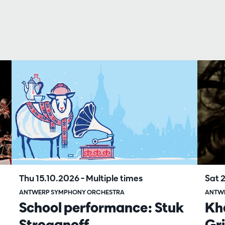
Thu 15.10.2026
– Multiple times
Sat 
ANTWERP SYMPHONY ORCHESTRA
ANTW
School performance: Stuk
Kha
Stroganoff
Gr