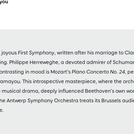
you
 joyous
First Symphony
, written after his marriage to Cl
ring. Philippe Herreweghe, a devoted admirer of Schuman
. Contrasting in mood is Mozart’s
Piano Concerto No. 24,
pe
hamayou. This introspective masterpiece, where the or
he musical drama, deeply influenced Beethoven’s own wor
, the Antwerp Symphony Orchestra treats its Brussels aud
e.