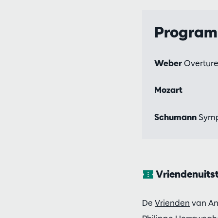
Progra
Weber
Overture
Mozart
Schumann
Symph
Vriendenuits
De
Vrienden
van An