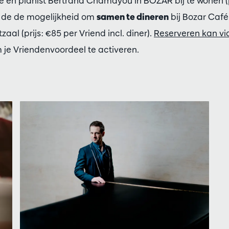
 en pianist Bertrand Chamayou in BOZAR bij te wonen (p
er de de mogelijkheid om
samen te dineren
bij Bozar Café
aal (prijs: €85 per Vriend incl. diner).
Reserveren kan via
 je Vriendenvoordeel te activeren.