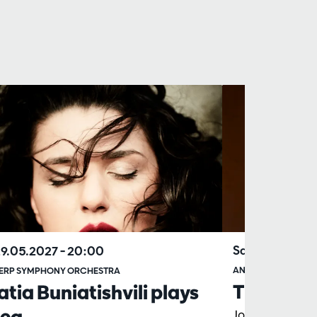
Sat 13.03.202
29.05.2027
– 20:00
ANTWERP SYMPHO
ERP SYMPHONY ORCHESTRA
The St Jo
tia Buniatishvili plays
ieg
Johanna Soller,