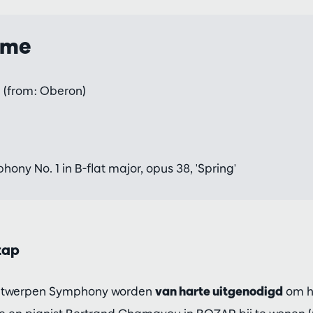
mme
 (from: Oberon)
ony No. 1 in B-flat major, opus 38, 'Spring'
tap
twerpen Symphony worden
van harte uitgenodigd
om h