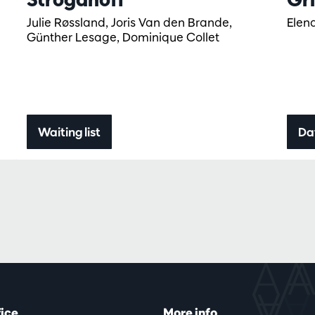
Julie Røssland, Joris Van den Brande,
Elena
Günther Lesage, Dominique Collet
Waiting list
Da
fice
More info