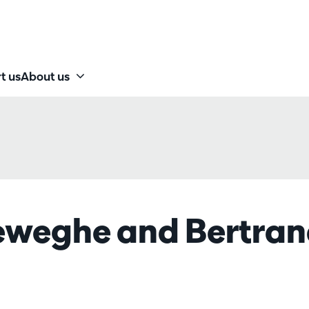
t us
About us
reweghe and Bertra