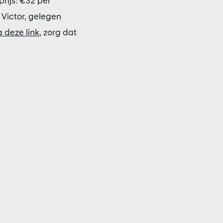
rijs: €32 per
 Victor, gelegen
 deze link
, zorg dat