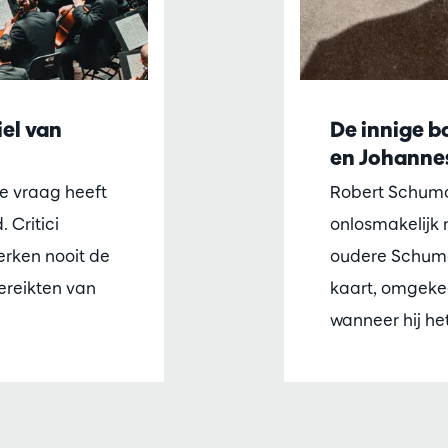
iel van
De innige 
en Johanne
e vraag heeft
Robert Schuma
 Critici
onlosmakelijk 
erken nooit de
oudere Schuma
ereikten van
kaart, omgek
wanneer hij he