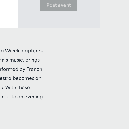
Past event
ara Wieck, captures
n’s music, brings
rformed by French
chestra becomes an
k. With these
ience to an evening