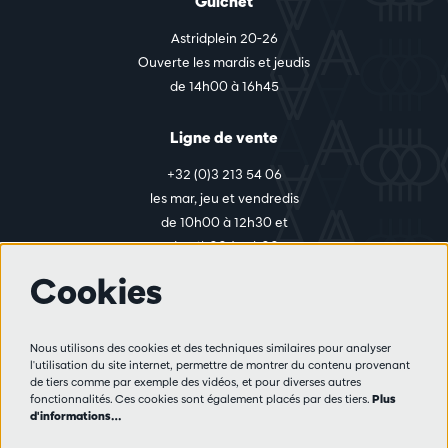
Guichet
Astridplein 20-26
Ouverte les mardis et jeudis
de 14h00 à 16h45
Ligne de vente
+32 (0)3 213 54 06
les mar, jeu et vendredis
de 10h00 à 12h30 et
de 14h00 à 17h00
Cookies
Plus d'infos
Nous utilisons des cookies et des techniques similaires pour analyser
Règlement des visiteurs
l'utilisation du site internet, permettre de montrer du contenu provenant
de tiers comme par exemple des vidéos, et pour diverses autres
Vie privée
fonctionnalités. Ces cookies sont également placés par des tiers.
Plus
Conditions de vente
d'informations…
Presse