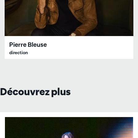
Pierre Bleuse
direction
Découvrez plus
Passer