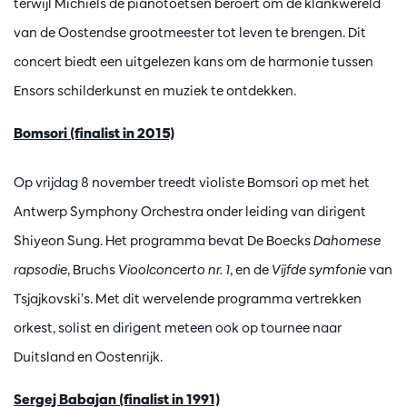
terwijl Michiels de pianotoetsen beroert om de klankwereld
van de Oostendse grootmeester tot leven te brengen. Dit
concert biedt een uitgelezen kans om de harmonie tussen
Ensors schilderkunst en muziek te ontdekken.
Bomsori (finalist in 2015)
Op vrijdag 8 november treedt violiste Bomsori op met het
Antwerp Symphony Orchestra onder leiding van dirigent
Shiyeon Sung. Het programma bevat De Boecks
Dahomese
rapsodie
, Bruchs
Vioolconcerto nr. 1
, en de
Vijfde symfonie
van
Tsjajkovski’s. Met dit wervelende programma vertrekken
orkest, solist en dirigent meteen ook op tournee naar
Duitsland en Oostenrijk.
Sergej Babajan (finalist in 1991)