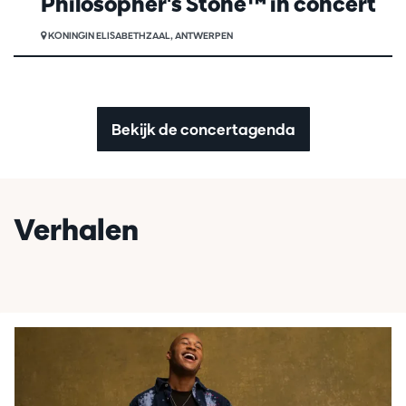
Philosopher's Stone™ in concert
KONINGIN ELISABETHZAAL, ANTWERPEN
Bekijk de concertagenda
Verhalen
Overslaan