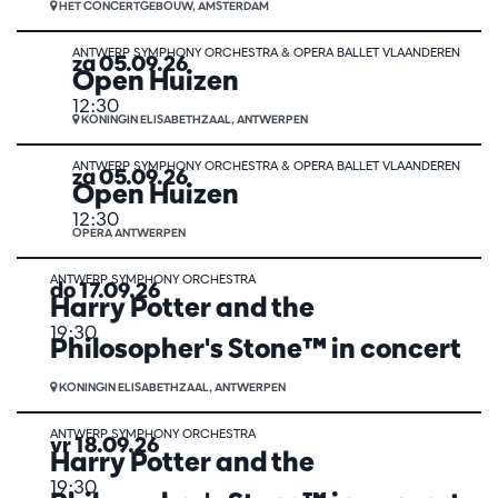
HET CONCERTGEBOUW, AMSTERDAM
ANTWERP SYMPHONY ORCHESTRA & OPERA BALLET VLAANDEREN
za 05.09.26
Open Huizen
12:30
KONINGIN ELISABETHZAAL, ANTWERPEN
ANTWERP SYMPHONY ORCHESTRA & OPERA BALLET VLAANDEREN
za 05.09.26
Open Huizen
12:30
OPERA ANTWERPEN
ANTWERP SYMPHONY ORCHESTRA
do 17.09.26
Harry Potter and the
19:30
Philosopher's Stone™ in concert
KONINGIN ELISABETHZAAL, ANTWERPEN
ANTWERP SYMPHONY ORCHESTRA
vr 18.09.26
Harry Potter and the
19:30