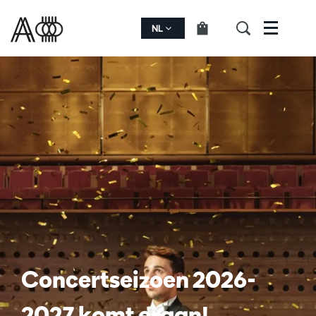
NL
Menu
Concertseizoen 2026-
2027 komt eraan!