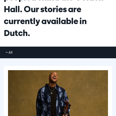
Hall. Our stories are
currently available in
Dutch.
All
All
Photos
Articles
Videos
Interviews