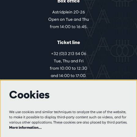
Box office
Astridplein 20-26
Open on Tue and Thu
from 14:00 to 16:45.
Ticket line
+32 (0)3 213 54 06
Tue, Thu and Fri
from 10:00 to 12:30
and 14:00 to 17:00.
Cookies
More info
Visitor rules
We use cookies and similar techniques to analyze the use of the website,
to make it possible to display third-party content such as videos, and for
Privacy
various other applications. These cookies are also placed by third parties.
Conditions of sale
More information…
Press